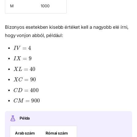
M
1000
Bizonyos esetekben kisebb értéket kell a nagyobb elé írni,
hogy vonjon abból, például:
I
V
=
4
I
X
=
9
X
L
=
40
X
C
=
90
C
D
=
400
C
M
=
900
Példa
Arab szám
Római szám