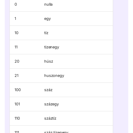
0
nulla
1
egy
10
tíz
11
tizenegy
20
húsz
21
huszonegy
100
száz
101
százegy
110
száztíz
111
száz tizenegy