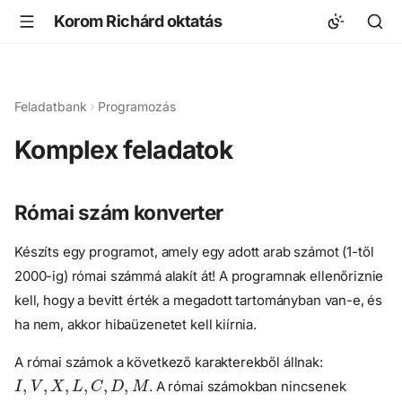
Korom Richárd oktatás
Feladatbank
Programozás
Komplex feladatok
Római szám konverter
Készíts egy programot, amely egy adott arab számot (1-től
2000-ig) római számmá alakít át! A programnak ellenőriznie
kell, hogy a bevitt érték a megadott tartományban van-e, és
ha nem, akkor hibaüzenetet kell kiírnia.
A római számok a következő karakterekből állnak:
I
,
V
,
X
,
L
,
C
,
D
,
M
. A római számokban nincsenek