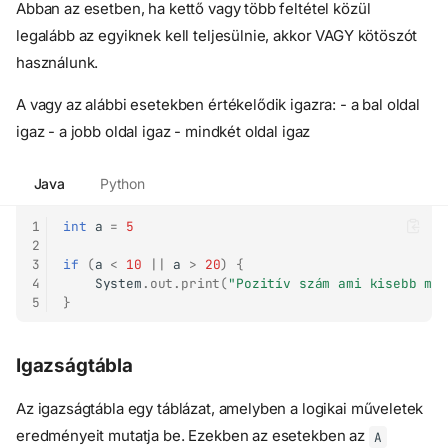
Abban az esetben, ha kettő vagy több feltétel közül
legalább az egyiknek kell teljesülnie, akkor VAGY kötöszót
használunk.
A vagy az alábbi esetekben értékelődik igazra: - a bal oldal
igaz - a jobb oldal igaz - mindkét oldal igaz
Java
Python
1
int
a
=
5
2
3
if
(
a
<
10
||
a
>
20
)
{
4
System
.
out
.
print
(
"Pozitív szám ami kisebb mi
5
}
Igazságtábla
Az igazságtábla egy táblázat, amelyben a logikai műveletek
eredményeit mutatja be. Ezekben az esetekben az
A