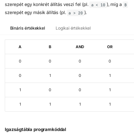
szerepét egy konkrét állítás veszi fel (pl.
), míg a
a < 10
B
szerepét egy másik állítás (pl.
).
a > 20
Bináris értékekkel
Logikai értékekkel
A
B
AND
OR
0
0
0
0
0
1
0
1
1
0
0
1
1
1
1
1
Igazságtábla programkóddal