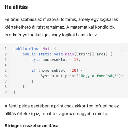
Ha állítás
Feltétel szabása az if szóval történik, amely egy logikailak
kiértékelhető állítást tartalmaz. A matematikai kondíciók
eredménye logikai igaz vagy logikai hamis lesz.
1
public
class
Main
{
2
public
static
void
main
(
String
[]
args
)
{
3
byte
homerseklet
=
17
;
4
5
if
(
homerseklet
>
20
)
{
6
System
.
out
.
print
(
"Nagy a forróság!"
);
7
}
8
}
9
}
A fenti példa esetében a print csak akkor fog lefutni ha az
állítás értéke igaz, tehát b szigorúan nagyobb mint a.
Stringek összehasonlítása