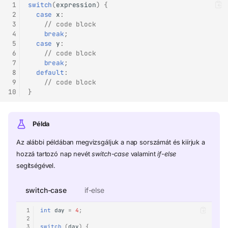
 1
switch
(
expression
)
{
 2
case
x
:
 3
// code block
 4
break
;
 5
case
y
:
 6
// code block
 7
break
;
 8
default
:
 9
// code block
10
}
Példa
Az alábbi példában megvizsgáljuk a nap sorszámát és kiírjuk a
hozzá tartozó nap nevét
switch-case
valamint
if-else
segítségével.
switch-case
if-else
 1
int
day
=
4
;
 2
 3
switch
(
day
)
{