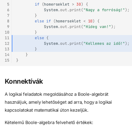
 5
if
(
homerseklet
>
30
)
{
 6
System
.
out
.
print
(
"Nagy a forróság!"
);
 7
}
 8
else
if
(
homerseklet
<
10
)
{
 9
System
.
out
.
print
(
"Hideg van!"
);
10
}
11
else
{
12
System
.
out
.
print
(
"Kellemes az idő!"
);
13
}
14
}
15
}
Konnektívák
A logikai feladatok megoldásához a Boole-algebrát
használjuk, amely lehetőséget ad arra, hogy a logikai
kapcsolatokat matematikai úton kezeljük.
Kételemű Boole-algebra felvehető értékek: