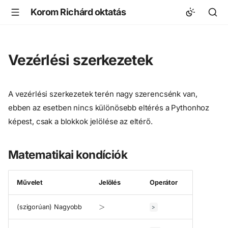
Korom Richárd oktatás
Vezérlési szerkezetek
A vezérlési szerkezetek terén nagy szerencsénk van,
ebben az esetben nincs különösebb eltérés a Pythonhoz
képest, csak a blokkok jelölése az eltérő.
Matematikai kondíciók
Művelet
Jelölés
Operátor
>
(szigorúan) Nagyobb
>
≥