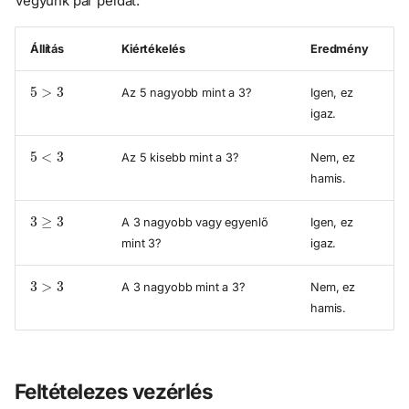
Vegyünk pár példát:
Állítás
Kiértékelés
Eredmény
5
>
3
Az 5 nagyobb mint a 3?
Igen, ez
igaz.
5
<
3
Az 5 kisebb mint a 3?
Nem, ez
hamis.
3
≥
3
A 3 nagyobb vagy egyenlő
Igen, ez
mint 3?
igaz.
3
>
3
A 3 nagyobb mint a 3?
Nem, ez
hamis.
Feltételezes vezérlés