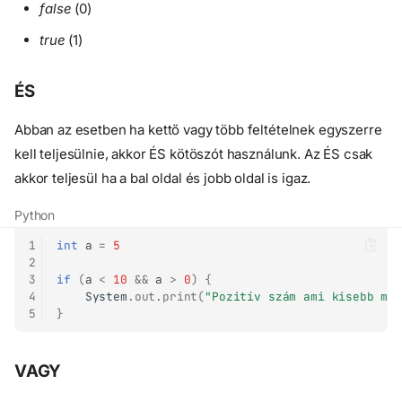
false
(0)
true
(1)
ÉS
Abban az esetben ha kettő vagy több feltételnek egyszerre
kell teljesülnie, akkor ÉS kötöszót használunk. Az ÉS csak
akkor teljesül ha a bal oldal és jobb oldal is igaz.
Python
1
int
a
=
5
2
3
if
(
a
<
10
&&
a
>
0
)
{
4
System
.
out
.
print
(
"Pozitív szám ami kisebb mi
5
}
VAGY