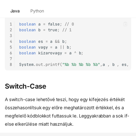
Java
Python
1
boolean
a
=
false
;
// 0
2
boolean
b
=
true
;
// 1
3
4
boolean
es
=
a
&&
b
;
5
boolean
vagy
=
a
||
b
;
6
boolean
kizarovagy
=
a
^
b
;
7
8
System
.
out
.
printf
(
"%b %b %b %b %b"
,
a
,
b
,
es
,
v
Switch-Case
A switch-case lehetővé teszi, hogy egy kifejezés értékét
összehasonlítsuk egy előre meghatározott értékkel, és a
megfelelő kódblokkot futtassuk le. Leggyakrabban a sok if-
else elkerülése miatt használjuk.