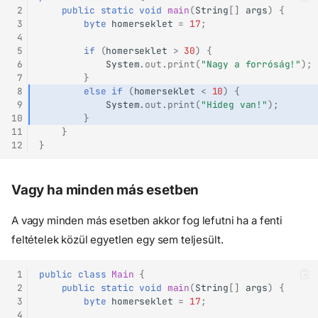
 2
public
static
void
main
(
String
[]
args
)
{
 3
byte
homerseklet
=
17
;
 4
 5
if
(
homerseklet
>
30
)
{
 6
System
.
out
.
print
(
"Nagy a forróság!"
);
 7
}
 8
else
if
(
homerseklet
<
10
)
{
 9
System
.
out
.
print
(
"Hideg van!"
);
10
}
11
}
12
}
Vagy ha minden más esetben
A vagy minden más esetben akkor fog lefutni ha a fenti
feltételek közül egyetlen egy sem teljesült.
 1
public
class
Main
{
 2
public
static
void
main
(
String
[]
args
)
{
 3
byte
homerseklet
=
17
;
 4