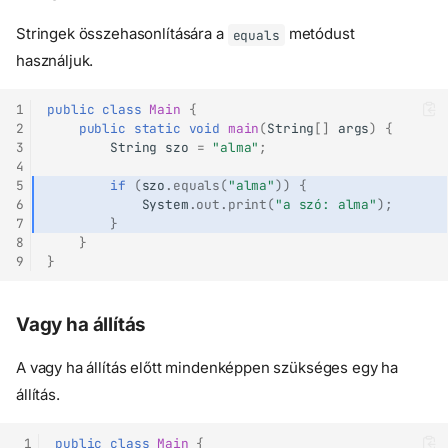
Stringek összehasonlítására a
metódust
equals
használjuk.
1
public
class
Main
{
2
public
static
void
main
(
String
[]
args
)
{
3
String
szo
=
"alma"
;
4
5
if
(
szo
.
equals
(
"alma"
))
{
6
System
.
out
.
print
(
"a szó: alma"
);
7
}
8
}
9
}
Vagy ha állítás
A vagy ha állítás előtt mindenképpen szükséges egy ha
állítás.
 1
public
class
Main
{