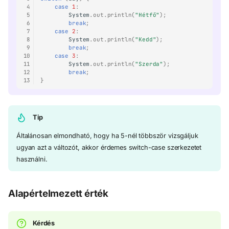
 4
case
1
:
 5
System
.
out
.
println
(
"Hétfő"
);
 6
break
;
 7
case
2
:
 8
System
.
out
.
println
(
"Kedd"
);
 9
break
;
10
case
3
:
11
System
.
out
.
println
(
"Szerda"
);
12
break
;
13
}
Tip
Általánosan elmondható, hogy ha 5-nél többször vizsgáljuk
ugyan azt a változót, akkor érdemes switch-case szerkezetet
használni.
Alapértelmezett érték
Kérdés