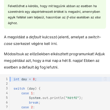
Felvetődhet a kérdés, hogy mit tegyünk abban az esetben ha
szeretnénk egy alapértelmezett értéket is megadni, amennyiben
egyik feltétel sem teljesül, hasonlóan az
if-else
esetében az
else
ághoz.
A megoldást a
default
kulcsszó jelenti, amelyet a
switch-
case
szerkezet végére kell írni.
Módosítsuk az előzőekben elkészített programunkat! Adjuk
Matematikai kondíciók
meg például azt, hogy a mai nap a hét 8. napja! Ebben az
Matematikai kondíciók
esetben a default ág fog lefutni.
igazságértéke
Feltételezes vezérlés
 1
int
day
=
8
;
Ha állítás
 2
 3
switch
(
day
)
{
Stringek összehasonlítása
 4
case
1
:
Vagy ha állítás
 5
System
.
out
.
println
(
"Hétfő"
);
Vagy ha minden más
 6
break
;
esetben
 7
case
2
: