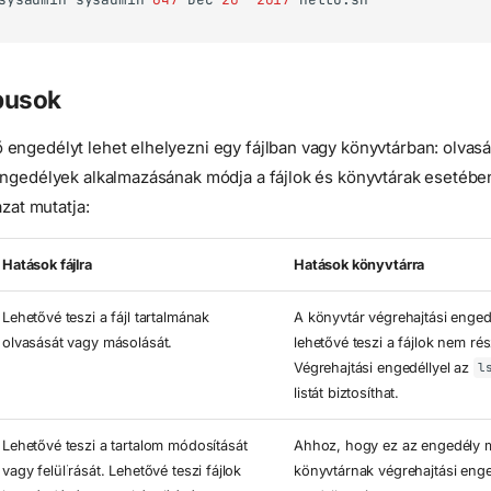
pusok
engedélyt lehet elhelyezni egy fájlban vagy könyvtárban: olvasás
engedélyek alkalmazásának módja a fájlok és könyvtárak esetében
ázat mutatja:
Hatások fájlra
Hatások könyvtárra
Lehetővé teszi a fájl tartalmának
A könyvtár végrehajtási enged
olvasását vagy másolását.
lehetővé teszi a fájlok nem rész
Végrehajtási engedéllyel az
l
listát biztosíthat.
Lehetővé teszi a tartalom módosítását
Ahhoz, hogy ez az engedély 
vagy felülírását. Lehetővé teszi fájlok
könyvtárnak végrehajtási engedé