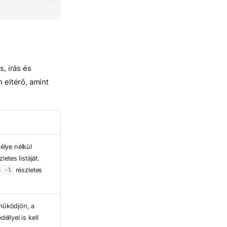
, írás és
 eltérő, amint
élye nélkül
letes listáját.
részletes
s -l
működjön, a
llyel is kell