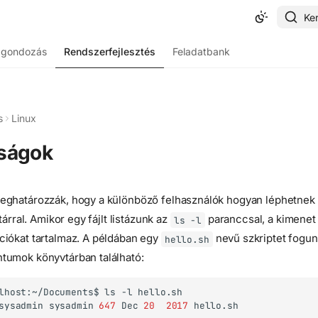
Ke
ggondozás
Rendszerfejlesztés
Feladatbank
s
Linux
ságok
ghatározzák, hogy a különböző felhasználók hogyan léphetnek
tárral. Amikor egy fájlt listázunk az
paranccsal, a kimenet
ls -l
iókat tartalmaz. A példában egy
nevű szkriptet fogun
hello.sh
tumok könyvtárban található:
lhost:~/Documents$
ls
-l
hello.sh
sysadmin
sysadmin
647
Dec
20
2017
hello.sh