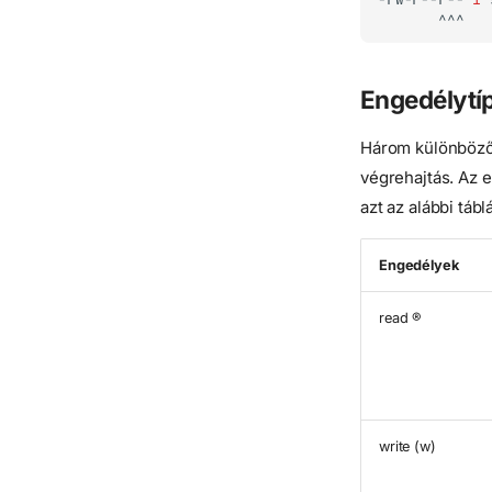
Engedélytí
Három különböző 
végrehajtás. Az 
azt az alábbi tábl
Engedélyek
read ®
write (w)