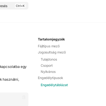
resés
Tartalomjegyzék
Fájltípus mező
Jogosultság mező
Tulajdonos
Csoport
 kapcsolatba egy
Nyilvános
Engedélytípusok
k használni,
Engedélytáblázat