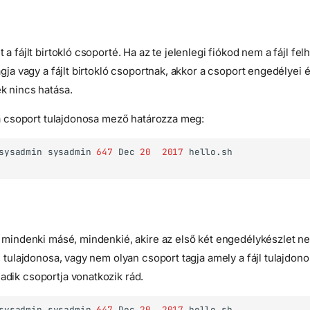
a fájlt birtokló csoporté. Ha az te jelenlegi fiókod nem a fájl fel
agja vagy a fájlt birtokló csoportnak, akkor a csoport engedélyei 
k nincs hatása.
 a csoport tulajdonosa mező határozza meg:
sysadmin
sysadmin
647
Dec
20
2017
t mindenki másé, mindenkié, akire az első két engedélykészlet n
l tulajdonosa, vagy nem olyan csoport tagja amely a fájl tulajdono
dik csoportja vonatkozik rád.
sysadmin
sysadmin
647
Dec
20
2017