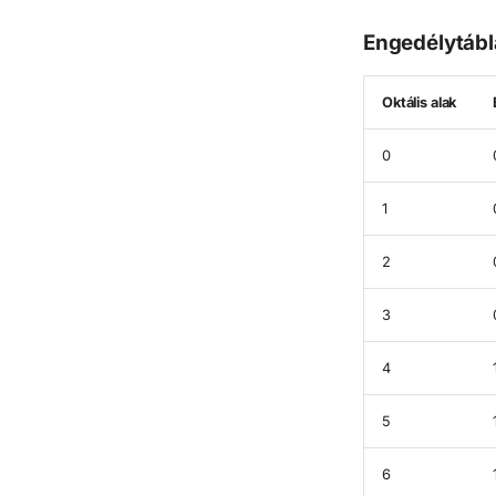
Engedélytábl
Oktális alak
0
1
2
3
4
5
6