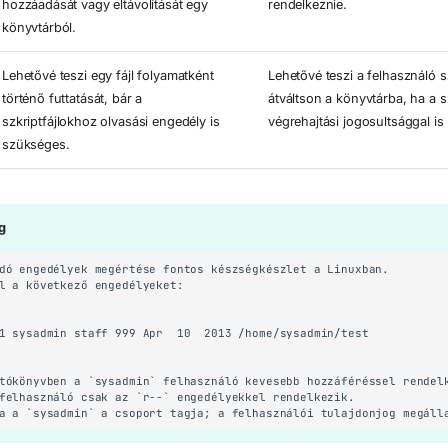
hozzáadását vagy eltávolítását egy
rendelkeznie.
könyvtárból.
Lehetővé teszi egy fájl folyamatként
Lehetővé teszi a felhasználó 
történő futtatását, bár a
átváltson a könyvtárba, ha a 
szkriptfájlokhoz olvasási engedély is
végrehajtási jogosultsággal is
szükséges.
g
dó engedélyek megértése fontos készségkészlet a Linuxban.

l a következő engedélyeket:

1 sysadmin staff 999 Apr  10  2013 /home/sysadmin/test

tókönyvben a `sysadmin` felhasználó kevesebb hozzáféréssel rendelk
felhasználó csak az `r--` engedélyekkel rendelkezik.
