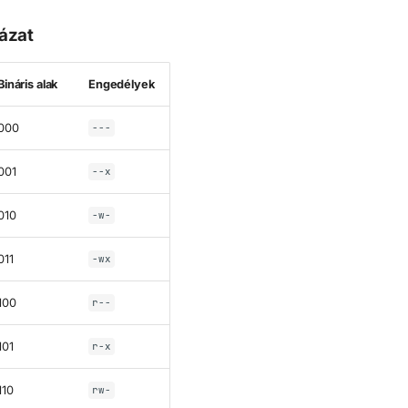
ázat
Bináris alak
Engedélyek
000
---
001
--x
010
-w-
011
-wx
100
r--
101
r-x
110
rw-