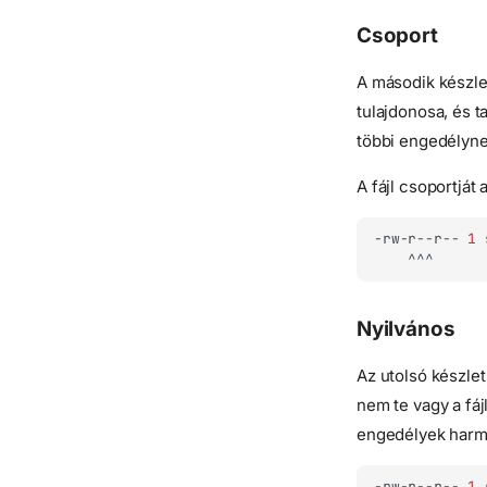
Csoport
A második készlet 
tulajdonosa, és t
többi engedélyne
A fájl csoportját
-rw-r--r--
1
Nyilvános
Az utolsó készle
nem te vagy a fáj
engedélyek harma
-rw-r--r--
1