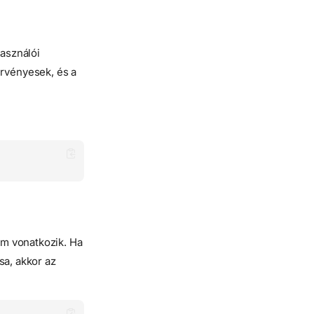
használói
érvényesek, és a
em vonatkozik. Ha
sa, akkor az