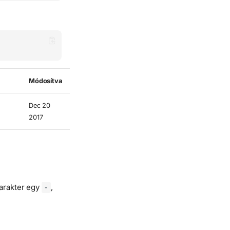
Módosítva
Név
Dec 20
hello.sh
2017
karakter egy
,
-