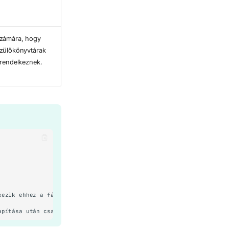
számára, hogy
szülőkönyvtárak
 rendelkeznek.
ezik ehhez a fájlhoz, mint a csoport tagjai vagy mindenki más.
