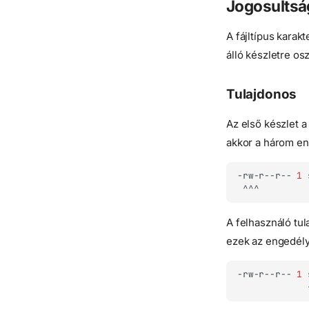
Jogosults
A fájltípus kara
álló készletre os
Tulajdonos
Az első készlet a 
akkor a három en
-rw-r--r--
1
A felhasználó tul
ezek az engedély
-rw-r--r--
1