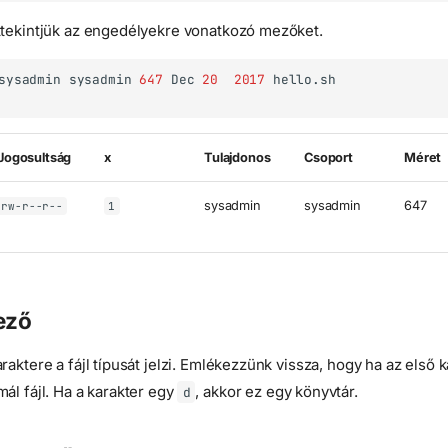
ttekintjük az engedélyekre vonatkozó mezőket.
sysadmin
sysadmin
647
Dec
20
2017
Jogosultság
x
Tulajdonos
Csoport
Méret
sysadmin
sysadmin
647
rw-r--r--
1
ező
raktere a fájl típusát jelzi. Emlékezzünk vissza, hogy ha az első 
ál fájl. Ha a karakter egy
, akkor ez egy könyvtár.
d