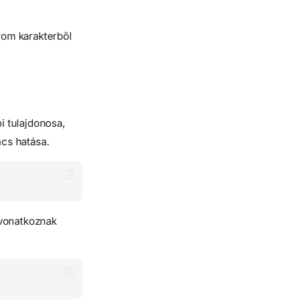
rom karakterből
ói tulajdonosa,
ncs hatása.
 vonatkoznak