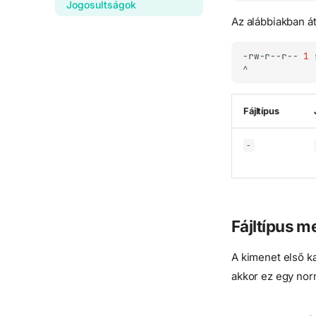
Jogosultságok
Az alábbiakban á
-rw-r--r--
1
Fájltípus
-
Fájltípus m
A kimenet első ka
akkor ez egy norm