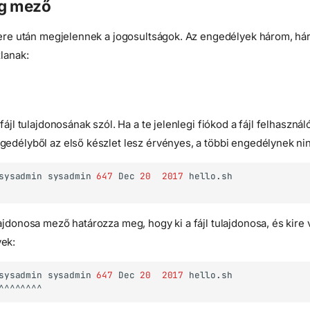
ág mező
ktere után megjelennek a jogosultságok. Az engedélyek három, há
zlanak:
fájl tulajdonosának szól. Ha a te jelenlegi fiókod a fájl felhasznál
gedélyből az első készlet lesz érvényes, a többi engedélynek ni
sysadmin
sysadmin
647
Dec
20
2017
ajdonosa mező határozza meg, hogy ki a fájl tulajdonosa, és kire
ek:
sysadmin
sysadmin
647
Dec
20
2017