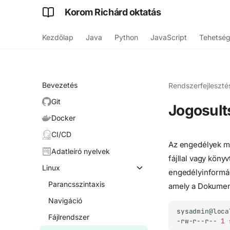
Korom Richárd oktatás
Kezdőlap
Java
Python
JavaScript
Tehetsé
Bevezetés
Rendszerfejleszté
Git
Jogosult
Docker
CI/CD
Az engedélyek me
Adatleíró nyelvek
fájllal vagy könyv
Linux
engedélyinformác
Parancsszintaxis
amely a Dokumen
Navigáció
sysadmin@loca
Fájlrendszer
-rw-r--r--
1