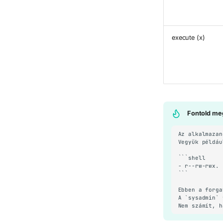
execute (x)
Fontold me
Az alkalmazan
Vegyük példáu
```shell

- r--rw-rwx. 
```

Ebben a forga
A `sysadmin` 