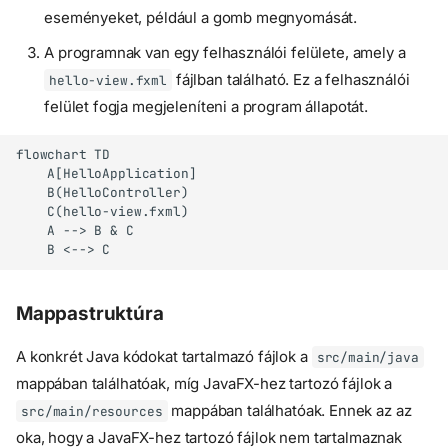
eseményeket, például a gomb megnyomását.
A programnak van egy felhasználói felülete, amely a
fájlban található. Ez a felhasználói
hello-view.fxml
felület fogja megjeleníteni a program állapotát.
flowchart TD

    A[HelloApplication]

    B(HelloController)

    C(hello-view.fxml)

    A --> B & C

    B <--> C
Mappastruktúra
A konkrét Java kódokat tartalmazó fájlok a
src/main/java
mappában találhatóak, míg JavaFX-hez tartozó fájlok a
mappában találhatóak. Ennek az az
src/main/resources
oka, hogy a JavaFX-hez tartozó fájlok nem tartalmaznak