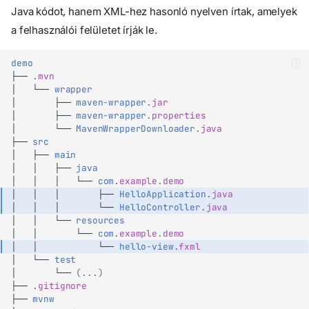
Java kódot, hanem XML-hez hasonló nyelven írtak, amelyek
a felhasználói felületet írják le.
demo
├──
.
mvn
│
└──
wrapper
│
├──
maven-wrapper
.
jar
│
├──
maven-wrapper
.
properties
│
└──
MavenWrapperDownloader
.
java
├──
src
│
├──
main
│
│
├──
java
│
│
│
└──
com
.
example
.
demo
│
│
│
├──
HelloApplication
.
java
│
│
│
└──
HelloController
.
java
│
│
└──
resources
│
│
└──
com
.
example
.
demo
│
│
└──
hello-view
.
fxml
Bevezetés
│
└──
test
│
└──
(...)
Telepítés
├──
.
gitignore
JavaFX projekt létrehozása
├──
mvnw