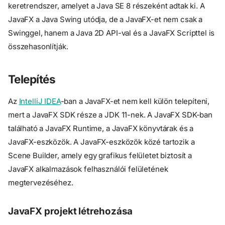
keretrendszer, amelyet a Java SE 8 részeként adtak ki. A
JavaFX a Java Swing utódja, de a JavaFX-et nem csak a
Swinggel, hanem a Java 2D API-val és a JavaFX Scripttel is
összehasonlítják.
Telepítés
Az
IntelliJ IDEA
-ban a JavaFX-et nem kell külön telepíteni,
mert a JavaFX SDK része a JDK 11-nek. A JavaFX SDK-ban
található a JavaFX Runtime, a JavaFX könyvtárak és a
JavaFX-eszközök. A JavaFX-eszközök közé tartozik a
Scene Builder, amely egy grafikus felületet biztosít a
JavaFX alkalmazások felhasználói felületének
megtervezéséhez.
JavaFX projekt létrehozása