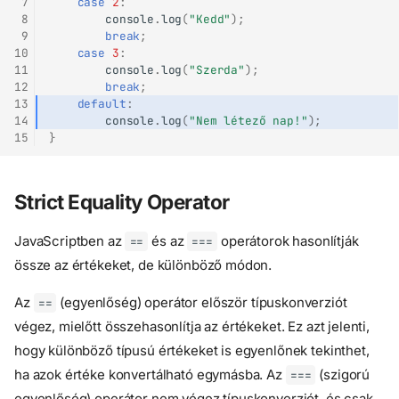
 7
case
2
:
 8
console
.
log
(
"Kedd"
);
 9
break
;
10
case
3
:
11
console
.
log
(
"Szerda"
);
12
break
;
13
default
:
14
console
.
log
(
"Nem létező nap!"
);
15
}
Strict Equality Operator
JavaScriptben az
és az
operátorok hasonlítják
==
===
össze az értékeket, de különböző módon.
Az
(egyenlőség) operátor először típuskonverziót
==
végez, mielőtt összehasonlítja az értékeket. Ez azt jelenti,
hogy különböző típusú értékeket is egyenlőnek tekinthet,
ha azok értéke konvertálható egymásba. Az
(szigorú
===
egyenlőség) operátor nem végez típuskonverziót, és csak