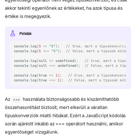
akkor tekinti egyenlőnek az értékeket, ha azok típusa és
értéke is megegyezik.
Példák
console
.
log
(
5
==
"5"
);
// true, mert a típuskonverzió ut
console
.
log
(
5
===
"5"
);
// false, mert a típusok különböz
console
.
log
(
null
==
undefined
);
// true, mert a típuskon
console
.
log
(
null
===
undefined
);
// false, mert a típusok
console
.
log
(
true
==
1
);
// true, mert a típuskonverzió u
Matematikai kondíciók
console
.
log
(
true
===
1
);
// false, mert a típusok különbö
Matematikai kondíciók
igazságértéke
Az
használata biztonságosabb és kiszámíthatóbb
===
Feltételezes vezérlés
összehasonlítást biztosít, mert elkerüli a váratlan
Ha állítás
típuskonverziók miatti hibákat. Ezért a JavaScript kódolás
Vagy ha állítás
során ajánlott inkább az === operátort használni, amikor
Egyébként (else) állítás
egyenlőséget vizsgálunk.
Többszintű feltételek