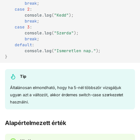
break
;
case
2
:
console
.
log
(
"Kedd"
);
break
;
case
3
:
console
.
log
(
"Szerda"
);
break
;
default
:
console
.
log
(
"Ismeretlen nap."
);
}
Tip
Általánosan elmondható, hogy ha 5-nél többször vizsgáljuk
ugyan azt a változót, akkor érdemes switch-case szerkezetet
használni.
Alapértelmezett érték