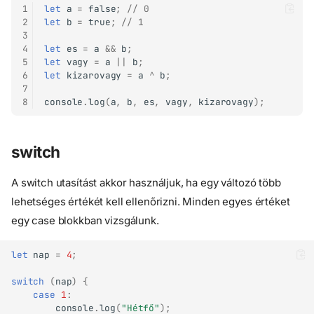
1
let
a
=
false
;
// 0
2
let
b
=
true
;
// 1
3
4
let
es
=
a
&&
b
;
5
let
vagy
=
a
||
b
;
6
let
kizarovagy
=
a
^
b
;
7
8
console
.
log
(
a
,
b
,
es
,
vagy
,
kizarovagy
);
switch
A switch utasítást akkor használjuk, ha egy változó több
lehetséges értékét kell ellenőrizni. Minden egyes értéket
egy case blokkban vizsgálunk.
let
nap
=
4
;
switch
(
nap
)
{
case
1
:
console
.
log
(
"Hétfő"
);