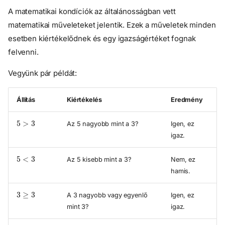
A matematikai kondíciók az általánosságban vett
matematikai műveleteket jelentik. Ezek a műveletek minden
esetben kiértékelődnek és egy igazságértéket fognak
felvenni.
Vegyünk pár példát:
Állítás
Kiértékelés
Eredmény
5
>
3
Az 5 nagyobb mint a 3?
Igen, ez
igaz.
5
<
3
Az 5 kisebb mint a 3?
Nem, ez
hamis.
3
≥
3
A 3 nagyobb vagy egyenlő
Igen, ez
mint 3?
igaz.
3
>
3