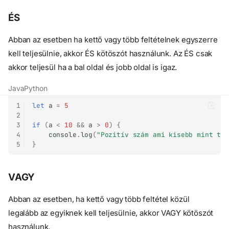
ÉS
Abban az esetben ha kettő vagy több feltételnek egyszerre
kell teljesülnie, akkor ÉS kötöszót használunk. Az ÉS csak
akkor teljesül ha a bal oldal és jobb oldal is igaz.
Java
Python
1
let
a
=
5
2
3
if
(
a
<
10
&&
a
>
0
)
{
4
console
.
log
(
"Pozitív szám ami kisebb mint tí
5
}
VAGY
Abban az esetben, ha kettő vagy több feltétel közül
legalább az egyiknek kell teljesülnie, akkor VAGY kötöszót
használunk.