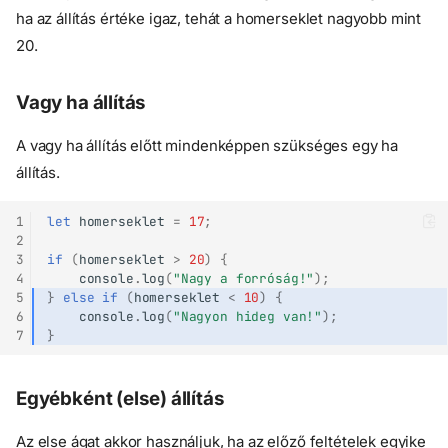
ha az állítás értéke igaz, tehát a homerseklet nagyobb mint
20.
Vagy ha állítás
A vagy ha állítás előtt mindenképpen szükséges egy ha
állítás.
1
let
homerseklet
=
17
;
2
3
if
(
homerseklet
>
20
)
{
4
console
.
log
(
"Nagy a forróság!"
);
5
}
else
if
(
homerseklet
<
10
)
{
6
console
.
log
(
"Nagyon hideg van!"
);
7
}
Egyébként (else) állítás
Az else ágat akkor használjuk, ha az előző feltételek egyike