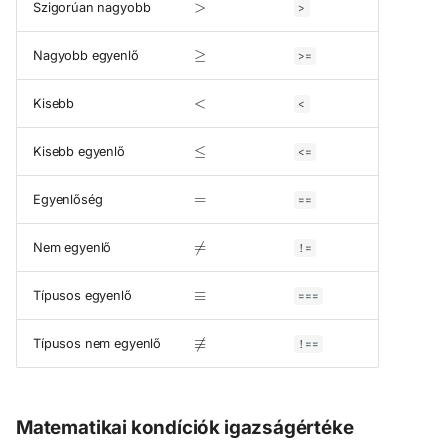
Szigorúan nagyobb
>
≥
Nagyobb egyenlő
>=
<
Kisebb
<
≤
Kisebb egyenlő
<=
=
Egyenlőség
==
≠
Nem egyenlő
!=
≡
Típusos egyenlő
===
≢
Típusos nem egyenlő
!==
Matematikai kondíciók igazságértéke