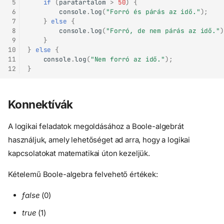
 5
if
(
paratartalom
>
50
)
{
 6
console
.
log
(
"Forró és párás az idő."
);
 7
}
else
{
 8
console
.
log
(
"Forró, de nem párás az idő."
)
 9
}
10
}
else
{
11
console
.
log
(
"Nem forró az idő."
);
12
}
Konnektívák
A logikai feladatok megoldásához a Boole-algebrát
használjuk, amely lehetőséget ad arra, hogy a logikai
kapcsolatokat matematikai úton kezeljük.
Kételemű Boole-algebra felvehető értékek:
false
(0)
true
(1)