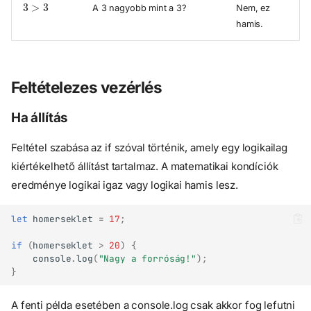
A 3 nagyobb mint a 3?
Nem, ez
hamis.
Feltételezes vezérlés
Ha állítás
Feltétel szabása az if szóval történik, amely egy logikailag
kiértékelhető állítást tartalmaz. A matematikai kondíciók
eredménye logikai igaz vagy logikai hamis lesz.
let
homerseklet
=
17
;
if
(
homerseklet
>
20
)
{
console
.
log
(
"Nagy a forróság!"
);
}
A fenti példa esetében a console.log csak akkor fog lefutni