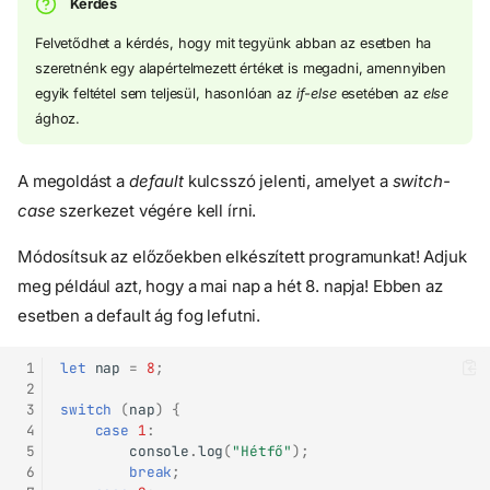
Kérdés
Felvetődhet a kérdés, hogy mit tegyünk abban az esetben ha
szeretnénk egy alapértelmezett értéket is megadni, amennyiben
egyik feltétel sem teljesül, hasonlóan az
if-else
esetében az
else
ághoz.
A megoldást a
default
kulcsszó jelenti, amelyet a
switch-
case
szerkezet végére kell írni.
Módosítsuk az előzőekben elkészített programunkat! Adjuk
meg például azt, hogy a mai nap a hét 8. napja! Ebben az
esetben a default ág fog lefutni.
 1
let
nap
=
8
;
 2
 3
switch
(
nap
)
{
 4
case
1
:
 5
console
.
log
(
"Hétfő"
);
 6
break
;