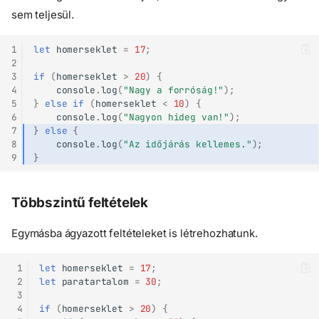
sem teljesül.
1
let
homerseklet
=
17
;
2
3
if
(
homerseklet
>
20
)
{
4
console
.
log
(
"Nagy a forróság!"
);
5
}
else
if
(
homerseklet
<
10
)
{
6
console
.
log
(
"Nagyon hideg van!"
);
7
}
else
{
8
console
.
log
(
"Az időjárás kellemes."
);
9
}
Többszintű feltételek
Egymásba ágyazott feltételeket is létrehozhatunk.
 1
let
homerseklet
=
17
;
 2
let
paratartalom
=
30
;
 3
 4
if
(
homerseklet
>
20
)
{