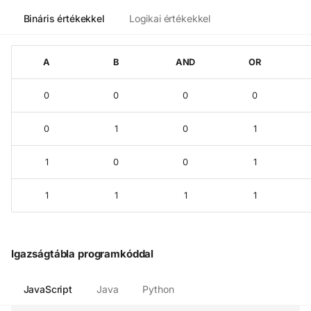
Bináris értékekkel
Logikai értékekkel
A
B
AND
OR
0
0
0
0
0
1
0
1
1
0
0
1
1
1
1
1
Igazságtábla programkóddal
JavaScript
Java
Python