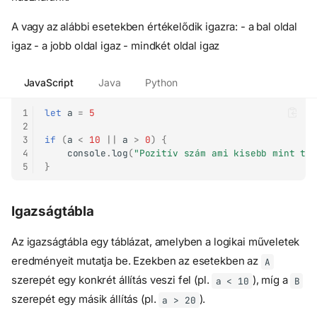
A vagy az alábbi esetekben értékelődik igazra: - a bal oldal
igaz - a jobb oldal igaz - mindkét oldal igaz
JavaScript
Java
Python
1
let
a
=
5
2
3
if
(
a
<
10
||
a
>
0
)
{
4
console
.
log
(
"Pozitív szám ami kisebb mint tí
5
}
Igazságtábla
Az igazságtábla egy táblázat, amelyben a logikai műveletek
eredményeit mutatja be. Ezekben az esetekben az
A
szerepét egy konkrét állítás veszi fel (pl.
), míg a
a < 10
B
szerepét egy másik állítás (pl.
).
a > 20