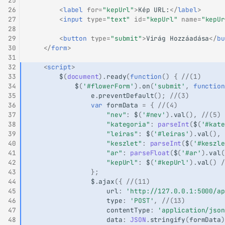
25
26
<
label
for
=
"kepUrl"
>
Kép URL:
</
label
>
27
<
input
type
=
"text"
id
=
"kepUrl"
name
=
"kepUr
28
29
<
button
type
=
"submit"
>
Virág Hozzáadása
</
bu
30
</
form
>
31
32
<
script
>
33
$
(
document
).
ready
(
function
()
{
//(1)
34
$
(
'#flowerForm'
).
on
(
'submit'
,
function
35
e
.
preventDefault
();
//(3)
36
var
formData
=
{
//(4)
37
"nev"
:
$
(
'#nev'
).
val
(),
//(5)
38
"kategoria"
:
parseInt
(
$
(
'#kate
39
"leiras"
:
$
(
'#leiras'
).
val
(),
40
"keszlet"
:
parseInt
(
$
(
'#keszle
41
"ar"
:
parseFloat
(
$
(
'#ar'
).
val
(
42
"kepUrl"
:
$
(
'#kepUrl'
).
val
()
/
43
};
44
$
.
ajax
({
//(11)
45
url
:
'http://127.0.0.1:5000/ap
46
type
:
'POST'
,
//(13)
47
contentType
:
'application/json
48
data
:
JSON
.
stringify
(
formData
)