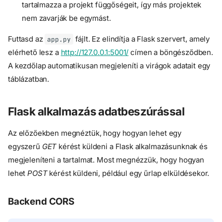
tartalmazza a projekt függőségeit, így más projektek
nem zavarják be egymást.
Futtasd az
fájlt. Ez elindítja a Flask szervert, amely
app.py
elérhető lesz a
http://127.0.0.1:5001/
címen a böngésződben.
A kezdőlap automatikusan megjeleníti a virágok adatait egy
táblázatban.
Flask alkalmazás adatbeszúrással
Az előzőekben megnéztük, hogy hogyan lehet egy
egyszerű
GET
kérést küldeni a Flask alkalmazásunknak és
megjeleníteni a tartalmat. Most megnézzük, hogy hogyan
lehet
POST
kérést küldeni, például egy űrlap elküldésekor.
Backend CORS