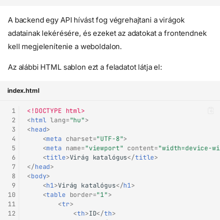
A backend egy API hívást fog végrehajtani a virágok
adatainak lekérésére, és ezeket az adatokat a frontendnek
kell megjelenítenie a weboldalon.
Az alábbi HTML sablon ezt a feladatot látja el:
index.html
 1
<!DOCTYPE html>
 2
<
html
lang
=
"hu"
>
 3
<
head
>
 4
<
meta
charset
=
"UTF-8"
>
 5
<
meta
name
=
"viewport"
content
=
"width=device-wi
 6
<
title
>
Virág katalógus
</
title
>
 7
</
head
>
 8
<
body
>
 9
<
h1
>
Virág katalógus
</
h1
>
10
<
table
border
=
"1"
>
11
<
tr
>
12
<
th
>
ID
</
th
>