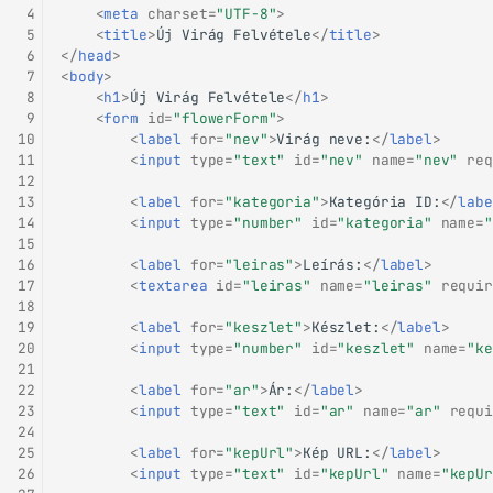
 4
<
meta
charset
=
"UTF-8"
>
 5
<
title
>
Új Virág Felvétele
</
title
>
 6
</
head
>
 7
<
body
>
 8
<
h1
>
Új Virág Felvétele
</
h1
>
 9
<
form
id
=
"flowerForm"
>
10
<
label
for
=
"nev"
>
Virág neve:
</
label
>
11
<
input
type
=
"text"
id
=
"nev"
name
=
"nev"
req
12
13
<
label
for
=
"kategoria"
>
Kategória ID:
</
labe
14
<
input
type
=
"number"
id
=
"kategoria"
name
=
"
15
16
<
label
for
=
"leiras"
>
Leírás:
</
label
>
17
<
textarea
id
=
"leiras"
name
=
"leiras"
requir
18
19
<
label
for
=
"keszlet"
>
Készlet:
</
label
>
20
<
input
type
=
"number"
id
=
"keszlet"
name
=
"ke
21
22
<
label
for
=
"ar"
>
Ár:
</
label
>
23
<
input
type
=
"text"
id
=
"ar"
name
=
"ar"
requi
24
25
<
label
for
=
"kepUrl"
>
Kép URL:
</
label
>
26
<
input
type
=
"text"
id
=
"kepUrl"
name
=
"kepUr