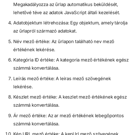
Megakadályozza az űrlap automatikus beküldését,
lehetővé téve az adatok JavaScript általi kezelését.
Adatobjektum létrehozása: Egy objektum, amely tárolja
az űrlapról származó adatokat.
Név mező értéke: Az űrlapon található nev mező
értékének lekérése.
Kategória ID értéke: A kategoria mező értékének egész
számmá konvertálása.
Leírás mező értéke: A leiras mező szövegének
lekérése.
Készlet mező értéke: A keszlet mező értékének egész
számmá konvertálása.
Ár mező értéke: Az ar mező értékének lebegőpontos
számmá konvertálása.
Kép URL mező értéke: A kepUrl mező szövegének