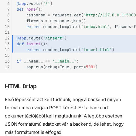
 6
@app
.
route
(
'/'
)
 7
def
home
():
 8
response
=
requests
.
get
(
"http://127.0.0.1:5000
 9
flowers
=
response
.
json
()
10
return
render_template
(
'index.html'
,
flowers
=
f
11
12
@app
.
route
(
'/insert'
)
13
def
insert
():
14
return
render_template
(
'insert.html'
)
15
16
if
__name__
==
'__main__'
:
17
app
.
run
(
debug
=
True
,
port
=
5001
)
HTML űrlap
Első lépésként azt kell tudnunk, hogy a backend milyen
formátumban várja a POST kérést. Ezt a backend
dokumentációjából kell megtudnunk. A legtöbb esetben
JSON formátumú adatokat vár a backend, de lehet, hogy
más formátumot is elfogad.