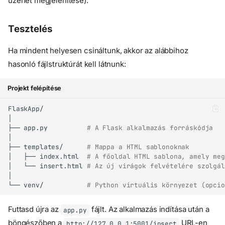
üzenet megjelenítése).
Tesztelés
Ha mindent helyesen csináltunk, akkor az alábbihoz
hasonló fájlstruktúrát kell látnunk:
Projekt felépítése
├──
app.py
# A Flask alkalmazás forráskódja
├──
templates/
# Mappa a HTML sablonoknak
│
├──
index.html
# A főoldal HTML sablona, amely meg
│
└──
insert.html
# Az új virágok felvételére szolgál
└──
venv/
# Python virtuális környezet (opcio
Futtasd újra az
fájlt. Az alkalmazás indítása után a
app.py
böngészőben a
URL-en
http://127.0.0.1:5001/insert