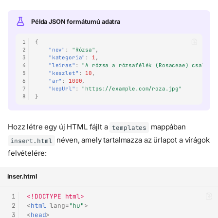
Példa JSON formátumú adatra
1
{
2
"nev"
:
"Rózsa"
,
3
"kategoria"
:
1
,
4
"leiras"
:
"A rózsa a rózsafélék (Rosaceae) családj
5
"keszlet"
:
10
,
6
"ar"
:
1000
,
7
"kepUrl"
:
"https://example.com/roza.jpg"
8
}
Hozz létre egy új HTML fájlt a
mappában
templates
néven, amely tartalmazza az űrlapot a virágok
insert.html
felvételére:
inser.html
 1
<!DOCTYPE html>
 2
<
html
lang
=
"hu"
>
 3
<
head
>