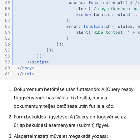
49
success
:
function
(
result
)
{
//
50
alert
(
'Virág sikeresen hoz
51
window
.
location
.
reload
();
52
},
53
error
:
function
(
xhr
,
status
,
e
54
alert
(
'Hiba történt: '
+
x
55
}
56
});
57
});
58
});
59
</
script
>
60
</
body
>
61
</
html
>
Dokumentum betöltése után futtatandó: A jQuery ready
függvényének használata biztosítja, hogy a
dokumentum teljes betöltése után fut le a kód.
Form beküldés figyelése: A jQuery on függvénye az
űrlap beküldési eseményére (submit) figyel.
Alapértelmezett művelet megakadályozása: