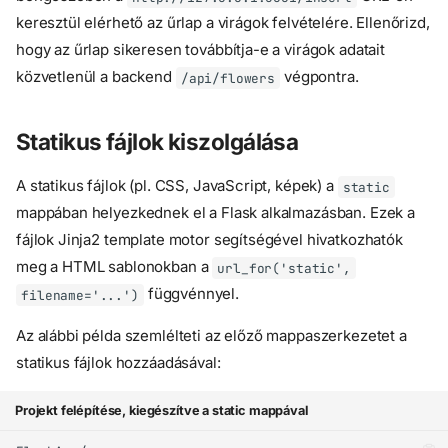
keresztül elérhető az űrlap a virágok felvételére. Ellenőrizd,
hogy az űrlap sikeresen továbbítja-e a virágok adatait
közvetlenül a backend
végpontra.
/api/flowers
Statikus fájlok kiszolgálása
A statikus fájlok (pl. CSS, JavaScript, képek) a
static
mappában helyezkednek el a Flask alkalmazásban. Ezek a
fájlok Jinja2 template motor segítségével hivatkozhatók
meg a HTML sablonokban a
url_for('static',
függvénnyel.
filename='...')
Az alábbi példa szemlélteti az előző mappaszerkezetet a
statikus fájlok hozzáadásával:
Projekt felépítése, kiegészítve a static mappával