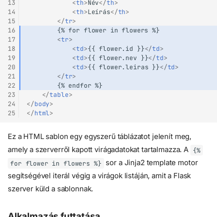
13
<
th
>
Név
</
th
>
14
<
th
>
Leírás
</
th
>
15
</
tr
>
16
17
<
tr
>
18
<
td
>
{{ flower.id }}
</
td
>
19
<
td
>
{{ flower.nev }}
</
td
>
20
<
td
>
{{ flower.leiras }}
</
td
>
21
</
tr
>
22
23
</
table
>
24
</
body
>
25
</
html
>
Ez a HTML sablon egy egyszerű táblázatot jelenít meg,
amely a szerverről kapott virágadatokat tartalmazza. A
{%
sor a Jinja2 template motor
for flower in flowers %}
segítségével iterál végig a virágok listáján, amit a Flask
szerver küld a sablonnak.
Alkalmazás futtatása