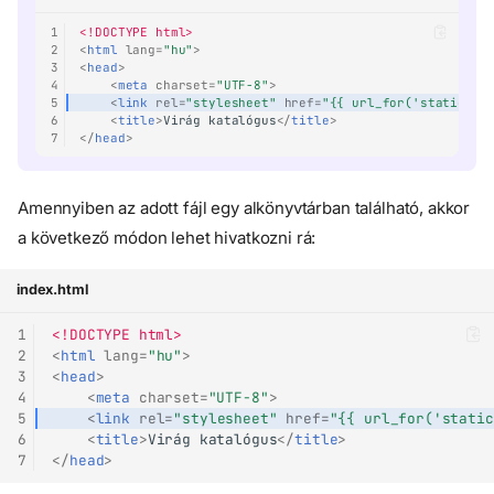
1
<!DOCTYPE html>
2
<
html
lang
=
"hu"
>
3
<
head
>
4
<
meta
charset
=
"UTF-8"
>
5
<
link
rel
=
"stylesheet"
href
=
"{{ url_for('static', 
6
<
title
>
Virág katalógus
</
title
>
7
</
head
>
Környezet előkészítése
Amennyiben az adott fájl egy alkönyvtárban található, akkor
Adatlekérés bejárással
a következő módon lehet hivatkozni rá:
Route definíció
HTML sablon
index.html
Alkalmazás futtatása
1
<!DOCTYPE html>
Flask alkalmazás
adatbeszúrással
2
<
html
lang
=
"hu"
>
3
<
head
>
Backend CORS
4
<
meta
charset
=
"UTF-8"
>
Route definíció
5
<
link
rel
=
"stylesheet"
href
=
"{{ url_for('static
6
<
title
>
Virág katalógus
</
title
>
HTML űrlap
7
</
head
>
Tesztelés