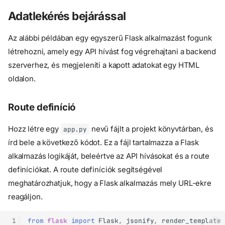
Adatlekérés bejárással
Az alábbi példában egy egyszerű Flask alkalmazást fogunk
létrehozni, amely egy API hívást fog végrehajtani a backend
szerverhez, és megjeleníti a kapott adatokat egy HTML
oldalon.
Route definíció
Hozz létre egy
nevű fájlt a projekt könyvtárban, és
app.py
írd bele a következő kódot. Ez a fájl tartalmazza a Flask
alkalmazás logikáját, beleértve az API hívásokat és a route
definíciókat. A route definíciók segítségével
meghatározhatjuk, hogy a Flask alkalmazás mely URL-ekre
reagáljon.
 1
from
flask
import
Flask
,
jsonify
,
render_template