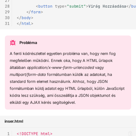
27
28
<
button
type
=
"submit"
>
Virág Hozzáadása
</
bu
29
</
form
>
30
</
body
>
31
</
html
>
Probléma
A fenti kódrészlettel egyetlen probléma van, hogy nem fog
megfelelően működni. Ennek oka, hogy A HTML űrlapok
általában
application/x-www-form-urlencoded
vagy
multipart/form-data
formátumban küldik az adatokat, ha
standard form elemet használunk. Ahhoz, hogy JSON
formátumban küldj adatot egy HTML űrlapból, külön JavaScript
kódra lesz szükség, ami összeállítja a JSON objektumot és
elküldi egy AJAX kérés segítségével.
inser.html
 1
<!DOCTYPE html>