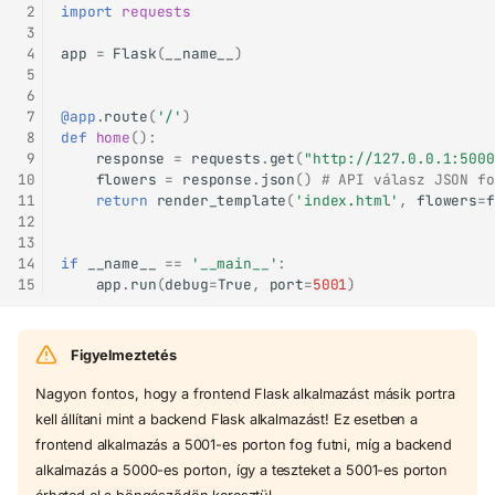
 2
import
requests
 3
 4
app
=
Flask
(
__name__
)
 5
 6
 7
@app
.
route
(
'/'
)
 8
def
home
():
 9
response
=
requests
.
get
(
"http://127.0.0.1:5000
10
flowers
=
response
.
json
()
# API válasz JSON fo
11
return
render_template
(
'index.html'
,
flowers
=
f
12
13
14
if
__name__
==
'__main__'
:
15
app
.
run
(
debug
=
True
,
port
=
5001
)
Figyelmeztetés
Nagyon fontos, hogy a frontend Flask alkalmazást másik portra
kell állítani mint a backend Flask alkalmazást! Ez esetben a
frontend alkalmazás a 5001-es porton fog futni, míg a backend
alkalmazás a 5000-es porton, így a teszteket a 5001-es porton