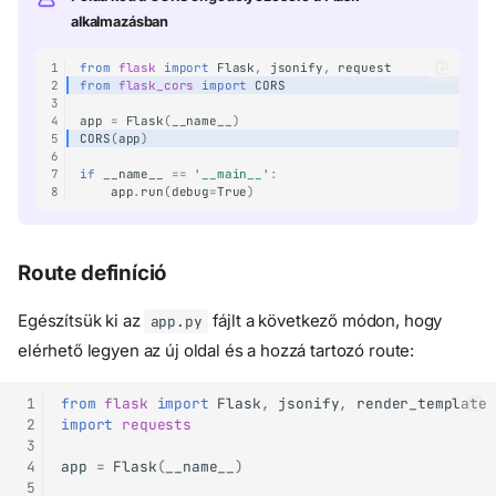
alkalmazásban
1
from
flask
import
Flask
,
jsonify
,
request
2
from
flask_cors
import
CORS
3
4
app
=
Flask
(
__name__
)
5
CORS
(
app
)
6
7
if
__name__
==
'__main__'
:
8
app
.
run
(
debug
=
True
)
Route definíció
Egészítsük ki az
fájlt a következő módon, hogy
app.py
elérhető legyen az új oldal és a hozzá tartozó route:
 1
from
flask
import
Flask
,
jsonify
,
render_template
 2
import
requests
 3
 4
app
=
Flask
(
__name__
)
 5