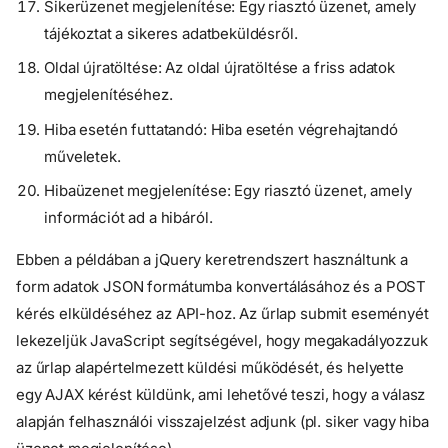
Sikerüzenet megjelenítése: Egy riasztó üzenet, amely
tájékoztat a sikeres adatbeküldésről.
Oldal újratöltése: Az oldal újratöltése a friss adatok
megjelenítéséhez.
Hiba esetén futtatandó: Hiba esetén végrehajtandó
műveletek.
Hibaüzenet megjelenítése: Egy riasztó üzenet, amely
információt ad a hibáról.
Ebben a példában a jQuery keretrendszert használtunk a
form adatok JSON formátumba konvertálásához és a POST
kérés elküldéséhez az API-hoz. Az űrlap submit eseményét
lekezeljük JavaScript segítségével, hogy megakadályozzuk
az űrlap alapértelmezett küldési működését, és helyette
egy AJAX kérést küldünk, ami lehetővé teszi, hogy a válasz
alapján felhasználói visszajelzést adjunk (pl. siker vagy hiba