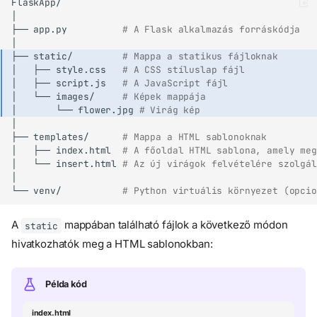
├──
app.py
# A Flask alkalmazás forráskódja
├──
static/
# Mappa a statikus fájloknak
│
├──
style.css
# A CSS stíluslap fájl
│
├──
script.js
# A JavaScript fájl
│
└──
images/
# Képek mappája
│
└──
flower.jpg
# Virág kép
├──
templates/
# Mappa a HTML sablonoknak
│
├──
index.html
# A főoldal HTML sablona, amely meg
│
└──
insert.html
# Az új virágok felvételére szolgál
└──
venv/
# Python virtuális környezet (opcio
A
mappában található fájlok a következő módon
static
hivatkozhatók meg a HTML sablonokban:
Példa kód
index.html