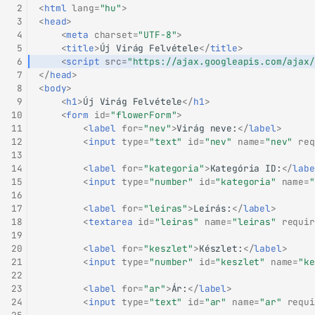
 2
<
html
lang
=
"hu"
>
 3
<
head
>
 4
<
meta
charset
=
"UTF-8"
>
 5
<
title
>
Új Virág Felvétele
</
title
>
 6
<
script
src
=
"https://ajax.googleapis.com/ajax/
 7
</
head
>
 8
<
body
>
 9
<
h1
>
Új Virág Felvétele
</
h1
>
10
<
form
id
=
"flowerForm"
>
11
<
label
for
=
"nev"
>
Virág neve:
</
label
>
12
<
input
type
=
"text"
id
=
"nev"
name
=
"nev"
req
13
14
<
label
for
=
"kategoria"
>
Kategória ID:
</
labe
15
<
input
type
=
"number"
id
=
"kategoria"
name
=
"
16
17
<
label
for
=
"leiras"
>
Leírás:
</
label
>
18
<
textarea
id
=
"leiras"
name
=
"leiras"
requir
19
20
<
label
for
=
"keszlet"
>
Készlet:
</
label
>
21
<
input
type
=
"number"
id
=
"keszlet"
name
=
"ke
22
23
<
label
for
=
"ar"
>
Ár:
</
label
>
24
<
input
type
=
"text"
id
=
"ar"
name
=
"ar"
requi