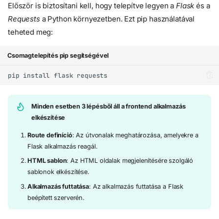
Először is biztosítani kell, hogy telepítve legyen a
Flask
és a
Requests
a Python környezetben. Ezt pip használatával
teheted meg:
Csomagtelepítés pip segítségével
Minden esetben 3 lépésből áll a frontend alkalmazás
elkészítése
Route definíció
: Az útvonalak meghatározása, amelyekre a
Flask alkalmazás reagál.
HTML sablon
: Az HTML oldalak megjelenítésére szolgáló
sablonok elkészítése.
Alkalmazás futtatása
: Az alkalmazás futtatása a Flask
beépített szerverén.