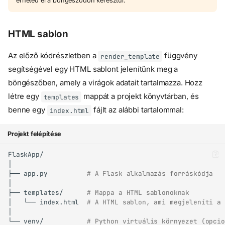
érheted el a böngésződön keresztül.
HTML sablon
Az előző kódrészletben a
függvény
render_template
segítségével egy HTML sablont jelenítünk meg a
böngészőben, amely a virágok adatait tartalmazza. Hozz
létre egy
mappát a projekt könyvtárban, és
templates
benne egy
fájlt az alábbi tartalommal:
index.html
Projekt felépítése
├──
app.py
# A Flask alkalmazás forráskódja
├──
templates/
# Mappa a HTML sablonoknak
│
└──
index.html
# A HTML sablon, ami megjeleníti a 
└──
venv/
# Python virtuális környezet (opcio