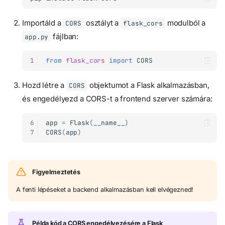
Importáld a
osztályt a
modulból a
CORS
flask_cors
fájlban:
app.py
1
from
flask_cors
import
CORS
Hozd létre a
objektumot a Flask alkalmazásban,
CORS
és engedélyezd a CORS-t a frontend szerver számára:
6
app
=
Flask
(
__name__
)
7
CORS
(
app
)
Figyelmeztetés
A fenti lépéseket a backend alkalmazásban kell elvégezned!
Példa kód a CORS engedélyezésére a Flask