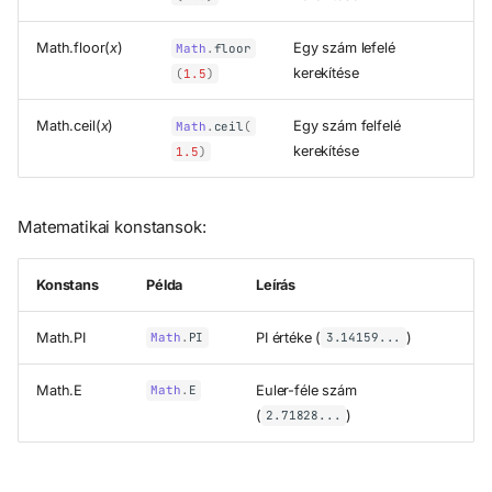
Math.floor(
x
)
Egy szám lefelé
Math
.
floor
kerekítése
(
1.5
)
Math.ceil(
x
)
Egy szám felfelé
Math
.
ceil
(
kerekítése
1.5
)
Matematikai konstansok:
Konstans
Példa
Leírás
Math.PI
PI értéke (
)
Math
.
PI
3.14159...
Math.E
Euler-féle szám
Math
.
E
(
)
2.71828...