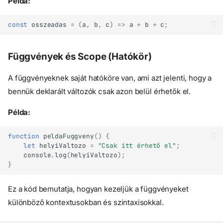
Példa:
const
osszeadas
=
(
a
,
b
,
c
)
=>
a
+
b
+
c
;
Beépített függvények
Függvények és Scope (Hatókör)
Matematikai függvények
String függvények
A függvényeknek saját hatóköre van, ami azt jelenti, hogy a
Saját függvények
bennük deklarált változók csak azon belül érhetők el.
Függvények Létrehozása
Példa:
Arrow Function (Nyíl
Függvény)
function
peldaFuggveny
()
{
Függvények Típusai
let
helyiValtozo
=
"Csak itt érhető el"
;
Paraméter Nélküli
console
.
log
(
helyiValtozo
);
Függvények
}
Egysoros Függvények
Több Paraméteres
Ez a kód bemutatja, hogyan kezeljük a függvényeket
Függvények
különböző kontextusokban és szintaxisokkal.
Függvények és Scope
(Hatókör)