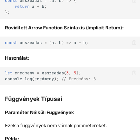
const
osszeadas
=
(
a
,
b
)
=>
{
return
a
+
b
;
};
Rövidített Arrow Function Szintaxis (Implicit Return):
const
osszeadas
=
(
a
,
b
)
=>
a
+
b
;
Használat:
let
eredmeny
=
osszeadas
(
3
,
5
);
console
.
log
(
eredmeny
);
// Eredmény: 8
Függvények Típusai
Paraméter Nélküli Függvények
Ezek a függvények nem várnak paramétereket.
Példa: