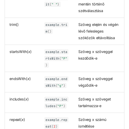
mentén történő
it
(
" "
)
szétválasztása
trim()
Szöveg elején és végén
example
.
tri
lévő felesleges
m
()
szóközök eltávolítása
startsWith(
x
)
Szöveg x szöveggel
example
.
sta
kezdődik-e
rtsWith
(
"P"
)
endsWith(
x
)
Szöveg x szöveggel
example
.
end
végződik-e
sWith
(
"g"
)
includes(
x
)
Szöveg x szöveget
example
.
inc
tartalmazza-e
ludes
(
"P"
)
repeat(
x
)
Szöveg x számú
example
.
rep
ismétlése
eat
(
2
)