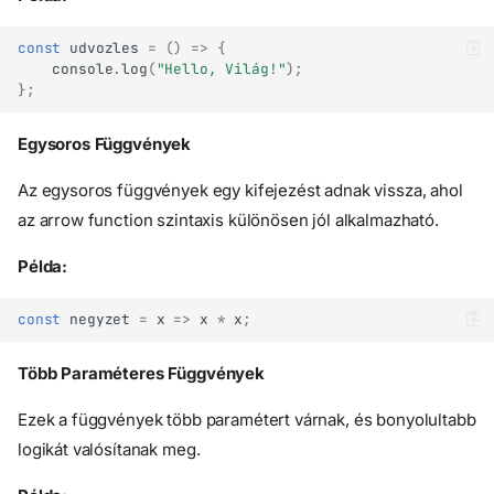
const
udvozles
=
()
=>
{
console
.
log
(
"Hello, Világ!"
);
};
Egysoros Függvények
Az egysoros függvények egy kifejezést adnak vissza, ahol
az arrow function szintaxis különösen jól alkalmazható.
Példa:
const
negyzet
=
x
=>
x
*
x
;
Több Paraméteres Függvények
Ezek a függvények több paramétert várnak, és bonyolultabb
logikát valósítanak meg.