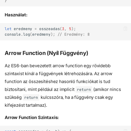
}
Használat:
let
eredmeny
=
osszeadas
(
3
,
5
);
console
.
log
(
eredmeny
);
// Eredmény: 8
Arrow Function (Nyíl Függvény)
Az ES6-ban bevezetett arrow function egy rövidebb
szintaxist kínál a függvények létrehozására. Az arrow
function az összesítéshez hasonló funkciókat is tud
biztosítani, mint például az implicit
(amikor nincs
return
szükség
kulcsszóra, ha a függvény csak egy
return
kifejezést tartalmaz).
Arrow Function Szintaxis: