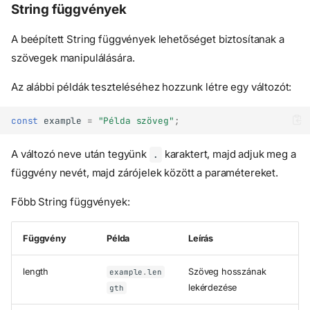
String függvények
A beépített String függvények lehetőséget biztosítanak a
szövegek manipulálására.
Az alábbi példák teszteléséhez hozzunk létre egy változót:
const
example
=
"Példa szöveg"
;
A változó neve után tegyünk
karaktert, majd adjuk meg a
.
függvény nevét, majd zárójelek között a paramétereket.
Főbb String függvények:
Függvény
Példa
Leírás
length
Szöveg hosszának
example
.
len
lekérdezése
gth