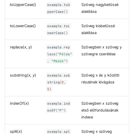
toUpperCase()
Szöveg nagybetűssé
example
.
toU
alakítása
pperCase
()
toLowerCase()
Szöveg kisbetűssé
example
.
toL
alakítása
owerCase
()
replace(
x
,
y
)
Szövegben x szöveg y
example
.
rep
szövegre cserélése
lace
(
"Példa"
,
"Másik"
)
substring(
x
,
y
)
Szöveg x és y közötti
example
.
sub
részének kivágása
string
(
0
,
5
)
indexOf(
x
)
Szövegben x szöveg
example
.
ind
első előfordulásának
exOf
(
"P"
)
indexe
split(
x
)
Szöveg x szöveg
example
.
spl