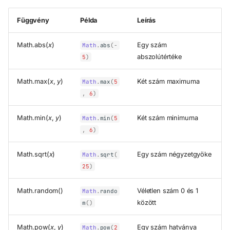
Függvény
Példa
Leírás
Math.abs(
x
)
Egy szám
Math
.
abs
(
-
abszolútértéke
5
)
Math.max(
x
,
y
)
Két szám maximuma
Math
.
max
(
5
,
6
)
Math.min(
x
,
y
)
Két szám minimuma
Math
.
min
(
5
,
6
)
Math.sqrt(
x
)
Egy szám négyzetgyöke
Math
.
sqrt
(
25
)
Math.random()
Véletlen szám 0 és 1
Math
.
rando
között
m
()
Math.pow(
x
,
y
)
Egy szám hatványa
Math
.
pow
(
2