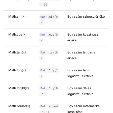
,
3
)
Math.sin(
x
)
Egy szám szinusz értéke
Math
.
sin
(
0
)
Math.cos(
x
)
Egy szám koszinusz
Math
.
cos
(
0
értéke
)
Math.tan(
x
)
Egy szám tangens
Math
.
tan
(
0
értéke
)
Math.log(
x
)
Egy szám term.
Math
.
log
(
1
logaritmus értéke
)
Math.log10(
x
)
Egy szám 10-es
Math
.
log10
logaritmus értéke
(
1
)
Math.round(
x
)
Egy szám matematikai
Math
.
round
kerekítése
(
1.5
)