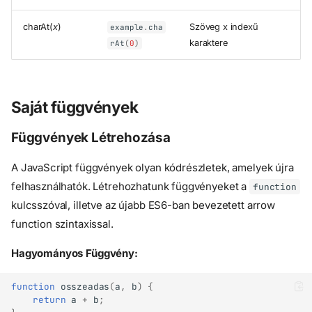
charAt(
x
)
Szöveg x indexű
example
.
cha
karaktere
rAt
(
0
)
Saját függvények
Függvények Létrehozása
A JavaScript függvények olyan kódrészletek, amelyek újra
felhasználhatók. Létrehozhatunk függvényeket a
function
kulcsszóval, illetve az újabb ES6-ban bevezetett arrow
function szintaxissal.
Hagyományos Függvény:
function
osszeadas
(
a
,
b
)
{
return
a
+
b
;